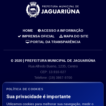
HOME
ACESSO A INFORMAÇÃO
IMPRENSA OFICIAL
MAPA DO SITE
PORTAL DA TRANSPARÊNCIA
© 2020 | PREFEITURA MUNICIPAL DE JAGUARIÚNA
Rua Alfredo Bueno, 1235, Centro
CEP: 13.910-027
Telefone: (19) 3867-9700
E-mail: imprensa@jaguariuna.sp.gov.br
CNPJ 46.410.866/0001-71
POLÍTICA DE COOKIES
Sua privacidade é importante
ASSESSORIA DE IMPRENSA
Utilizamos cookies para melhorar sua navegação, medir o