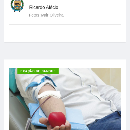
Ricardo Alécio
Fotos:Ivair Oliveira
SAÚDE
DOAÇÃO DE SANGUE