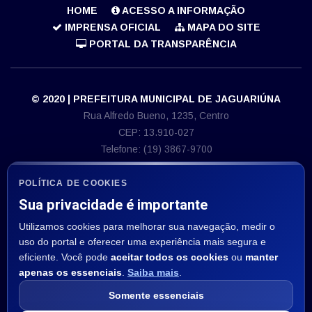
HOME
ACESSO A INFORMAÇÃO
IMPRENSA OFICIAL
MAPA DO SITE
PORTAL DA TRANSPARÊNCIA
© 2020 | PREFEITURA MUNICIPAL DE JAGUARIÚNA
Rua Alfredo Bueno, 1235, Centro
CEP: 13.910-027
Telefone: (19) 3867-9700
E-mail: imprensa@jaguariuna.sp.gov.br
CNPJ 46.410.866/0001-71
POLÍTICA DE COOKIES
Sua privacidade é importante
ASSESSORIA DE IMPRENSA
Utilizamos cookies para melhorar sua navegação, medir o
Departamento de Comunicação:
uso do portal e oferecer uma experiência mais segura e
E-mail: imprensa@jaguariuna.sp.gov.br
eficiente. Você pode
aceitar todos os cookies
ou
manter
apenas os essenciais
.
Saiba mais
.
SIGA NOS:
Somente essenciais