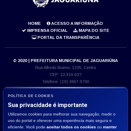
HOME
ACESSO A INFORMAÇÃO
IMPRENSA OFICIAL
MAPA DO SITE
PORTAL DA TRANSPARÊNCIA
© 2020 | PREFEITURA MUNICIPAL DE JAGUARIÚNA
Rua Alfredo Bueno, 1235, Centro
CEP: 13.910-027
Telefone: (19) 3867-9700
E-mail: imprensa@jaguariuna.sp.gov.br
CNPJ 46.410.866/0001-71
POLÍTICA DE COOKIES
Sua privacidade é importante
ASSESSORIA DE IMPRENSA
Utilizamos cookies para melhorar sua navegação, medir o
Departamento de Comunicação:
uso do portal e oferecer uma experiência mais segura e
E-mail: imprensa@jaguariuna.sp.gov.br
eficiente. Você pode
aceitar todos os cookies
ou
manter