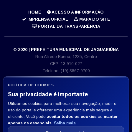
HOME
ACESSO A INFORMAÇÃO
IMPRENSA OFICIAL
MAPA DO SITE
PORTAL DA TRANSPARÊNCIA
© 2020 | PREFEITURA MUNICIPAL DE JAGUARIÚNA
Rua Alfredo Bueno, 1235, Centro
CEP: 13.910-027
Telefone: (19) 3867-9700
E-mail: imprensa@jaguariuna.sp.gov.br
CNPJ 46.410.866/0001-71
POLÍTICA DE COOKIES
Sua privacidade é importante
ASSESSORIA DE IMPRENSA
Utilizamos cookies para melhorar sua navegação, medir o
Departamento de Comunicação:
uso do portal e oferecer uma experiência mais segura e
E-mail: imprensa@jaguariuna.sp.gov.br
eficiente. Você pode
aceitar todos os cookies
ou
manter
apenas os essenciais
.
Saiba mais
.