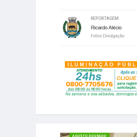
REPORTAGEM:
Ricardo Alécio
Fotos:Divulgação
SAÚDE
AGOSTO DOURADO