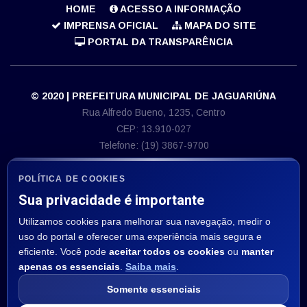
HOME
ACESSO A INFORMAÇÃO
IMPRENSA OFICIAL
MAPA DO SITE
PORTAL DA TRANSPARÊNCIA
© 2020 | PREFEITURA MUNICIPAL DE JAGUARIÚNA
Rua Alfredo Bueno, 1235, Centro
CEP: 13.910-027
Telefone: (19) 3867-9700
E-mail: imprensa@jaguariuna.sp.gov.br
CNPJ 46.410.866/0001-71
POLÍTICA DE COOKIES
Sua privacidade é importante
ASSESSORIA DE IMPRENSA
Utilizamos cookies para melhorar sua navegação, medir o
Departamento de Comunicação:
uso do portal e oferecer uma experiência mais segura e
E-mail: imprensa@jaguariuna.sp.gov.br
eficiente. Você pode
aceitar todos os cookies
ou
manter
apenas os essenciais
.
Saiba mais
.
SIGA NOS:
Somente essenciais