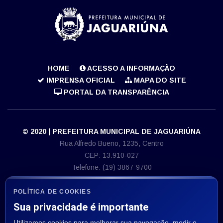
HOME
ACESSO A INFORMAÇÃO
IMPRENSA OFICIAL
MAPA DO SITE
PORTAL DA TRANSPARÊNCIA
© 2020 | PREFEITURA MUNICIPAL DE JAGUARIÚNA
Rua Alfredo Bueno, 1235, Centro
CEP: 13.910-027
Telefone: (19) 3867-9700
E-mail: imprensa@jaguariuna.sp.gov.br
CNPJ 46.410.866/0001-71
POLÍTICA DE COOKIES
Sua privacidade é importante
ASSESSORIA DE IMPRENSA
Utilizamos cookies para melhorar sua navegação, medir o