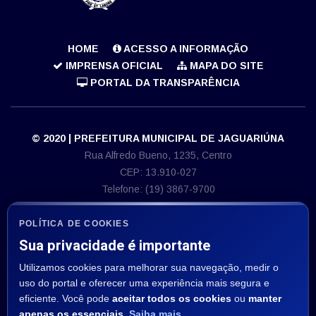
HOME
ACESSO A INFORMAÇÃO
IMPRENSA OFICIAL
MAPA DO SITE
PORTAL DA TRANSPARÊNCIA
© 2020 | PREFEITURA MUNICIPAL DE JAGUARIÚNA
Rua Alfredo Bueno, 1235, Centro
CEP: 13.910-027
Telefone: (19) 3867-9700
E-mail: imprensa@jaguariuna.sp.gov.br
CNPJ 46.410.866/0001-71
POLÍTICA DE COOKIES
Sua privacidade é importante
ASSESSORIA DE IMPRENSA
Utilizamos cookies para melhorar sua navegação, medir o
Departamento de Comunicação:
uso do portal e oferecer uma experiência mais segura e
E-mail: imprensa@jaguariuna.sp.gov.br
eficiente. Você pode
aceitar todos os cookies
ou
manter
apenas os essenciais
.
Saiba mais
.