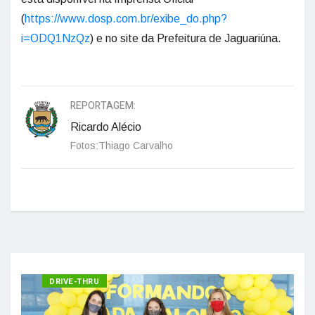
(
https://www.dosp.com.br/exibe_do.php?
i=ODQ1NzQz
) e no site da Prefeitura de Jaguariúna.
REPORTAGEM:
Ricardo Alécio
Fotos:Thiago Carvalho
DRIVE-THRU