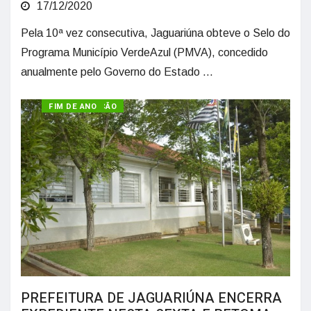
17/12/2020
Pela 10ª vez consecutiva, Jaguariúna obteve o Selo do
Programa Município VerdeAzul (PMVA), concedido
anualmente pelo Governo do Estado ...
ADMINISTRAÇÃO
FIM DE ANO
PREFEITURA DE JAGUARIÚNA ENCERRA