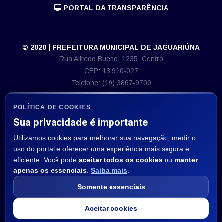
PORTAL DA TRANSPARÊNCIA
© 2020 | PREFEITURA MUNICIPAL DE JAGUARIÚNA
Rua Alfredo Bueno, 1235, Centro
CEP: 13.910-027
Telefone: (19) 3867-9700
E-mail: imprensa@jaguariuna.sp.gov.br
CNPJ 46.410.866/0001-71
POLÍTICA DE COOKIES
Sua privacidade é importante
ASSESSORIA DE IMPRENSA
Utilizamos cookies para melhorar sua navegação, medir o
Departamento de Comunicação:
uso do portal e oferecer uma experiência mais segura e
E-mail: imprensa@jaguariuna.sp.gov.br
eficiente. Você pode
aceitar todos os cookies
ou
manter
apenas os essenciais
.
Saiba mais
.
SIGA NOS:
Somente essenciais
Aceitar cookies