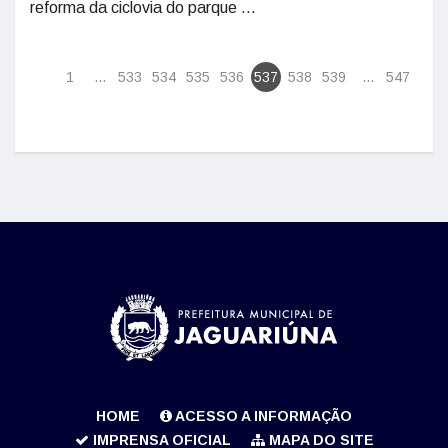
reforma da ciclovia do parque ...
1
...
533
534
535
536
537
538
539
...
547
HOME
ACESSO A INFORMAÇÃO
IMPRENSA OFICIAL
MAPA DO SITE