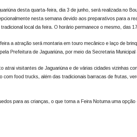
ariúna desta quarta-feira, dia 3 de junho, será realizada no Bou
pcionalmente nesta semana devido aos preparativos para a rea
tradicional local da feira. O horário permanece o mesmo, das 17
feira a atração será montaria em touro mecânico e laço de brin
 pela Prefeitura de Jaguariúna, por meio da Secretaria Municipal
to atrai visitantes de Jaguariúna e de várias cidades vizinhas c
com food trucks, além das tradicionais barracas de frutas, ver
dos para as crianças, o que torna a Feira Noturna uma opção d