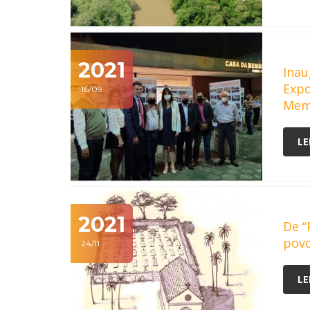
2021
Inau
Expo
16/09
Mem
LE
2021
De “
pov
24/11
LE