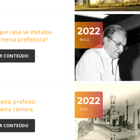
2022
ue casa se instalou
imeira prefeitura?
18/02
R CONTEÚDO
2022
eiro prefeito -
eira câmara
22/11
R CONTEÚDO