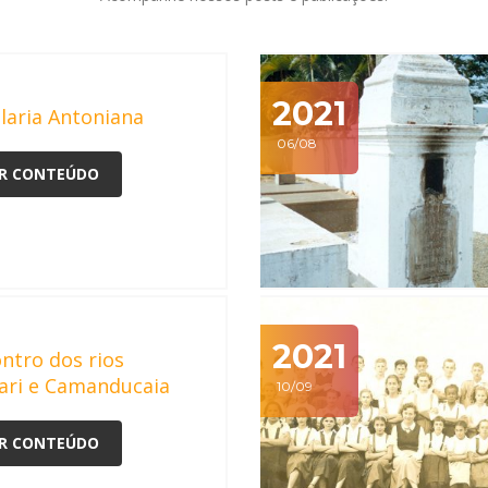
2021
laria Antoniana
06/08
R CONTEÚDO
2021
ntro dos rios
ari e Camanducaia
10/09
R CONTEÚDO