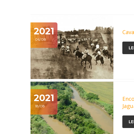
2021
Cava
06/08
LE
2021
Enco
Jagu
18/08
LE