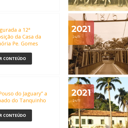
2021
gurada a 12ª
sição da Casa da
24/11
ória Pe. Gomes
R CONTEÚDO
2021
Pouso do Jaguary” a
oado do Tanquinho
24/11
R CONTEÚDO