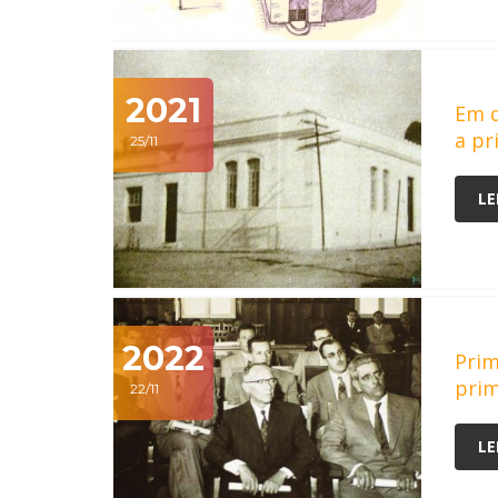
2021
Em q
a pr
25/11
LE
2022
Prim
prim
22/11
LE