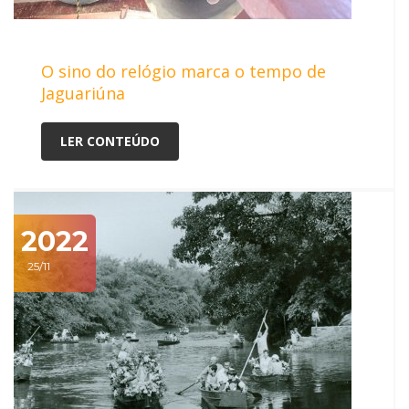
O sino do relógio marca o tempo de
Jaguariúna
LER CONTEÚDO
2022
25/11