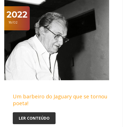
2022
18/02
Um barbeiro do Jaguary que se tornou
poeta!
LER CONTEÚDO