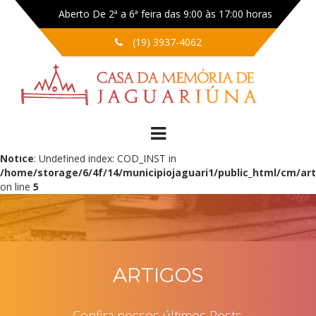
Aberto De 2ª a 6ª feira das 9:00 às 17:00 horas
(19) 3937-4062
Notice
: Undefined index: COD_INST in
/home/storage/6/4f/14/municipiojaguari1/public_html/cm/art
on line
5
ARTIGOS
Confira nossos últimos Posts.